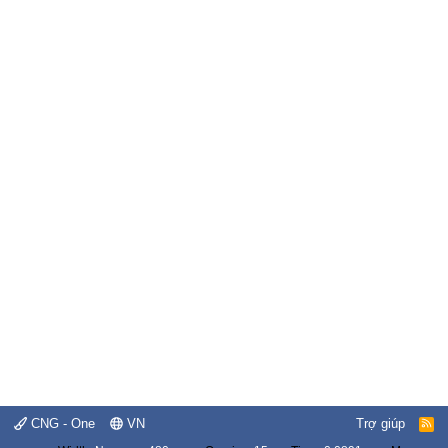
CNG - One
VN
Trợ giúp
R
S