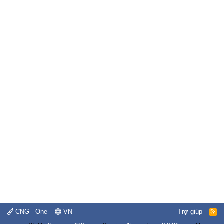
CNG - One
VN
Trợ giúp
R
S