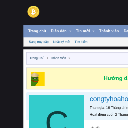
Trang chủ
Diễn đàn
Tin mới
Thành viên
Da
Đang truy cập
Nhật ký mới
Tìm kiếm
Trang Chủ
Thành Viên
Hướng dẫ
congtyhoah
C
Tham gia
16 Tháng chí
Hoạt động cuối
2 Tháng
Bài viết