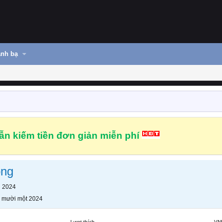
nh bạ
n kiếm tiền đơn giản miễn phí
ong
n 2024
 mười một 2024
Lượt thích
VN