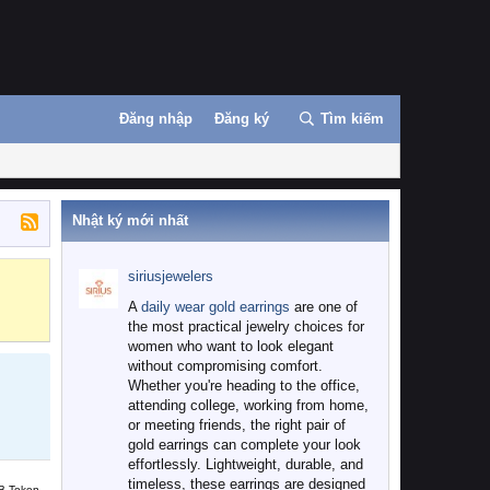
Đăng nhập
Đăng ký
Tìm kiếm
Nhật ký mới nhất
siriusjewelers
Binance
MEXC
A
daily wear gold earrings
are one of
the most practical jewelry choices for
women who want to look elegant
without compromising comfort.
Whether you're heading to the office,
attending college, working from home,
or meeting friends, the right pair of
gold earrings can complete your look
effortlessly. Lightweight, durable, and
timeless, these earrings are designed
B Token