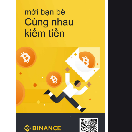
biệt từ bề mặt vải mềm mịn, khả năng
thoáng khí tuyệt vời cho đến độ đàn
hồi chuẩn xác của phần đệm nâng đỡ
cột sống.
Bên cạnh đó, việc lựa chọn các dòng
sản phẩm đạt chuẩn chất lượng quốc
tế còn giúp ngăn ngừa tình trạng kích
ứng da, hạn chế sự phát triển của vi
khuẩn và nấm mốc trong điều kiện
thời tiết nóng ẩm. Bạn có thể tìm hiểu
thêm các nghiên cứu khoa học về tác
động của giấc ngủ và môi trường
phòng ngủ đối với sức khỏe con
người tại Sleep Foundation (External
Link) để có cái nhìn toàn diện hơn.
2. Các tiêu chí vàng khi lựa chọn
chăn ga gối đệm cao cấp cho phòng
ngủ
Để sở hữu một bộ chăn ga gối đệm
cao cấp hoàn hảo cả về thẩm mỹ lẫn
công năng, người tiêu dùng cần cân
nhắc kỹ lưỡng các tiêu chí quan trọng