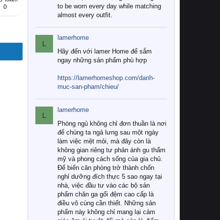
to be worn every day while matching
0
almost every outfit.
lamerhome
L
Hãy đến với lamer Home để sắm
ngay những sản phẩm phù hợp
https://lamerhomeshop.com/danh-
muc-san-pham/chieu/
lamerhome
L
Phòng ngủ không chỉ đơn thuần là nơi
để chúng ta ngả lưng sau một ngày
làm việc mệt mỏi, mà đây còn là
không gian riêng tư phản ánh gu thẩm
mỹ và phong cách sống của gia chủ.
Để biến căn phòng trở thành chốn
nghỉ dưỡng đích thực 5 sao ngay tại
nhà, việc đầu tư vào các bộ sản
phẩm chăn ga gối đệm cao cấp là
điều vô cùng cần thiết. Những sản
phẩm này không chỉ mang lại cảm