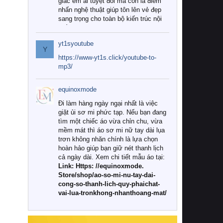
giác êm ái tuyệt đối mà còn là điểm
nhấn nghệ thuật giúp tôn lên vẻ đẹp
sang trọng cho toàn bộ kiến trúc nội
thất.
yt1syoutube
Tuy nhiên, giữa thị trường đa dạng
Y
với vô vàn thương hiệu và mẫu mã
https://www-yt1s.click/youtube-to-
như hiện nay, làm thế nào để chọn
mp3/
được những bộ chăn ga gối đệm cao
cấp thực sự chất lượng, phù hợp với
equinoxmode
khí hậu và nhu cầu sử dụng của gia
đình? Hãy cùng chúng tôi đi tìm lời
Đi làm hàng ngày ngại nhất là việc
giải đáp chi tiết qua bài viết dưới đây.
giặt ủi sơ mi phức tạp. Nếu bạn đang
tìm một chiếc áo vừa chỉn chu, vừa
1. Tại sao các gia đình hiện đại lại ưa
mềm mát thì áo sơ mi nữ tay dài lụa
chuộng chăn ga gối đệm cao cấp?
trơn không nhăn chính là lựa chọn
hoàn hảo giúp bạn giữ nét thanh lịch
Khác với các dòng sản phẩm thông
cả ngày dài. Xem chi tiết mẫu áo tại:
thường, những bộ chăn ga gối đệm
Link: Https: //equinoxmode.
cao cấp trải qua quy trình sản xuất
Store/shop/ao-so-mi-nu-tay-dai-
nghiêm ngặt từ khâu chọn lọc nguyên
cong-so-thanh-lich-quy-phaichat-
liệu tự nhiên đến công nghệ dệt
vai-lua-tronkhong-nhanthoang-mat/
nhuộm hiện đại không chứa hóa chất
độc hại. Khi sử dụng dòng sản phẩm
này, bạn sẽ cảm nhận rõ rệt sự khác