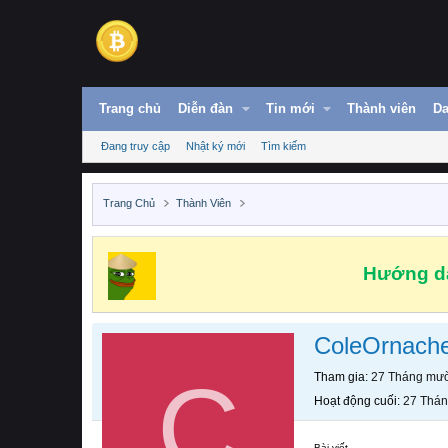
Trang chủ
Diễn đàn
Tin mới
Thành viên
Da
Đang truy cập
Nhật ký mới
Tìm kiếm
Trang Chủ
Thành Viên
Hướng dẫ
ColeOrnach
C
Tham gia
27 Tháng mườ
Hoạt động cuối
27 Thán
Bài viết