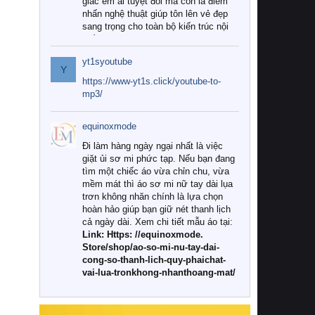
giác êm ái tuyệt đối mà còn là điểm
nhấn nghệ thuật giúp tôn lên vẻ đẹp
sang trọng cho toàn bộ kiến trúc nội
thất.
yt1syoutube
Tuy nhiên, giữa thị trường đa dạng
Y
với vô vàn thương hiệu và mẫu mã
https://www-yt1s.click/youtube-to-
như hiện nay, làm thế nào để chọn
mp3/
được những bộ chăn ga gối đệm cao
cấp thực sự chất lượng, phù hợp với
equinoxmode
khí hậu và nhu cầu sử dụng của gia
đình? Hãy cùng chúng tôi đi tìm lời
Đi làm hàng ngày ngại nhất là việc
giải đáp chi tiết qua bài viết dưới đây.
giặt ủi sơ mi phức tạp. Nếu bạn đang
tìm một chiếc áo vừa chỉn chu, vừa
1. Tại sao các gia đình hiện đại lại ưa
mềm mát thì áo sơ mi nữ tay dài lụa
chuộng chăn ga gối đệm cao cấp?
trơn không nhăn chính là lựa chọn
hoàn hảo giúp bạn giữ nét thanh lịch
Khác với các dòng sản phẩm thông
cả ngày dài. Xem chi tiết mẫu áo tại:
thường, những bộ chăn ga gối đệm
Link: Https: //equinoxmode.
cao cấp trải qua quy trình sản xuất
Store/shop/ao-so-mi-nu-tay-dai-
nghiêm ngặt từ khâu chọn lọc nguyên
cong-so-thanh-lich-quy-phaichat-
liệu tự nhiên đến công nghệ dệt
vai-lua-tronkhong-nhanthoang-mat/
nhuộm hiện đại không chứa hóa chất
độc hại. Khi sử dụng dòng sản phẩm
này, bạn sẽ cảm nhận rõ rệt sự khác