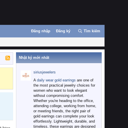
Đăng nhập
Đăng ký
Tìm kiếm
Nhật ký mới nhất
siriusjewelers
Binance
MEXC
A
daily wear gold earrings
are one of
the most practical jewelry choices for
women who want to look elegant
without compromising comfort.
Whether you're heading to the office,
attending college, working from home,
or meeting friends, the right pair of
gold earrings can complete your look
effortlessly. Lightweight, durable, and
timeless, these earrings are designed
B Token