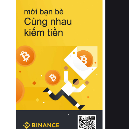
biệt từ bề mặt vải mềm mịn, khả năng
thoáng khí tuyệt vời cho đến độ đàn
hồi chuẩn xác của phần đệm nâng đỡ
cột sống.
Bên cạnh đó, việc lựa chọn các dòng
sản phẩm đạt chuẩn chất lượng quốc
tế còn giúp ngăn ngừa tình trạng kích
ứng da, hạn chế sự phát triển của vi
khuẩn và nấm mốc trong điều kiện
thời tiết nóng ẩm. Bạn có thể tìm hiểu
thêm các nghiên cứu khoa học về tác
động của giấc ngủ và môi trường
phòng ngủ đối với sức khỏe con
người tại Sleep Foundation (External
Link) để có cái nhìn toàn diện hơn.
2. Các tiêu chí vàng khi lựa chọn
chăn ga gối đệm cao cấp cho phòng
ngủ
Để sở hữu một bộ chăn ga gối đệm
cao cấp hoàn hảo cả về thẩm mỹ lẫn
công năng, người tiêu dùng cần cân
nhắc kỹ lưỡng các tiêu chí quan trọng