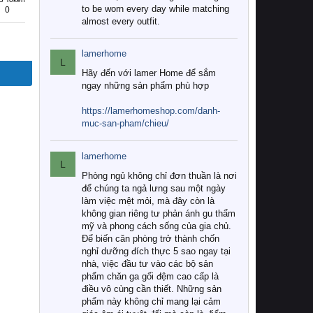
to be worn every day while matching
0
almost every outfit.
lamerhome
L
Hãy đến với lamer Home để sắm
ngay những sản phẩm phù hợp
https://lamerhomeshop.com/danh-
muc-san-pham/chieu/
lamerhome
L
Phòng ngủ không chỉ đơn thuần là nơi
để chúng ta ngả lưng sau một ngày
làm việc mệt mỏi, mà đây còn là
không gian riêng tư phản ánh gu thẩm
mỹ và phong cách sống của gia chủ.
Để biến căn phòng trở thành chốn
nghỉ dưỡng đích thực 5 sao ngay tại
nhà, việc đầu tư vào các bộ sản
phẩm chăn ga gối đệm cao cấp là
điều vô cùng cần thiết. Những sản
phẩm này không chỉ mang lại cảm