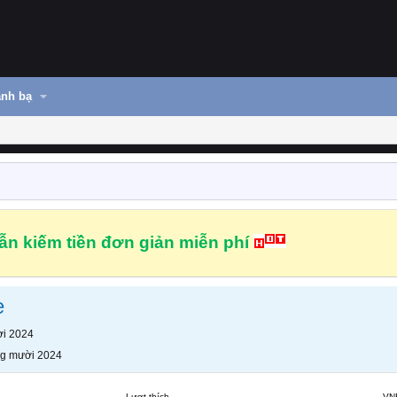
nh bạ
n kiếm tiền đơn giản miễn phí
e
i 2024
g mười 2024
Lượt thích
VN