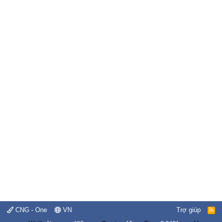
CNG - One
VN
Trợ giúp
R
S