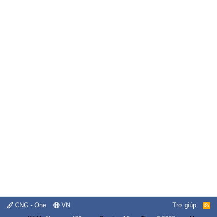
CNG - One
VN
Trợ giúp
R
S