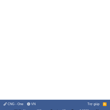
CNG - One
VN
Trợ giúp
R
S