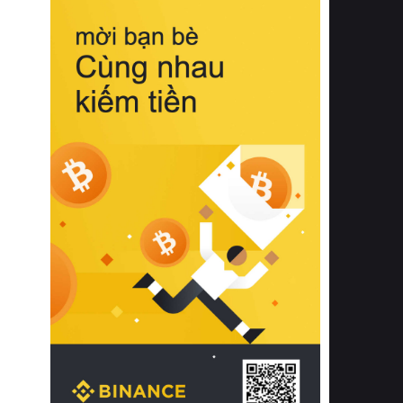
biệt từ bề mặt vải mềm mịn, khả năng
thoáng khí tuyệt vời cho đến độ đàn
hồi chuẩn xác của phần đệm nâng đỡ
cột sống.
Bên cạnh đó, việc lựa chọn các dòng
sản phẩm đạt chuẩn chất lượng quốc
tế còn giúp ngăn ngừa tình trạng kích
ứng da, hạn chế sự phát triển của vi
khuẩn và nấm mốc trong điều kiện
thời tiết nóng ẩm. Bạn có thể tìm hiểu
thêm các nghiên cứu khoa học về tác
động của giấc ngủ và môi trường
phòng ngủ đối với sức khỏe con
người tại Sleep Foundation (External
Link) để có cái nhìn toàn diện hơn.
2. Các tiêu chí vàng khi lựa chọn
chăn ga gối đệm cao cấp cho phòng
ngủ
Để sở hữu một bộ chăn ga gối đệm
cao cấp hoàn hảo cả về thẩm mỹ lẫn
công năng, người tiêu dùng cần cân
nhắc kỹ lưỡng các tiêu chí quan trọng