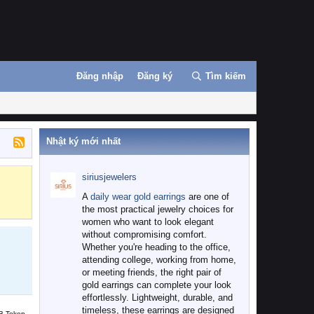
Đăng nhập
Đăng ký
Tìm kiếm
Nhật ký mới nhất
siriusjewelers
Binance
MEXC
A
daily wear gold earrings
are one of
the most practical jewelry choices for
women who want to look elegant
without compromising comfort.
Whether you're heading to the office,
attending college, working from home,
or meeting friends, the right pair of
gold earrings can complete your look
effortlessly. Lightweight, durable, and
timeless, these earrings are designed
B Token