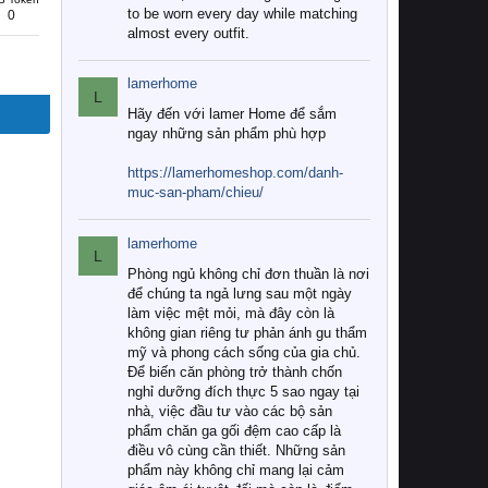
to be worn every day while matching
0
almost every outfit.
lamerhome
L
Hãy đến với lamer Home để sắm
ngay những sản phẩm phù hợp
https://lamerhomeshop.com/danh-
muc-san-pham/chieu/
lamerhome
L
Phòng ngủ không chỉ đơn thuần là nơi
để chúng ta ngả lưng sau một ngày
làm việc mệt mỏi, mà đây còn là
không gian riêng tư phản ánh gu thẩm
mỹ và phong cách sống của gia chủ.
Để biến căn phòng trở thành chốn
nghỉ dưỡng đích thực 5 sao ngay tại
nhà, việc đầu tư vào các bộ sản
phẩm chăn ga gối đệm cao cấp là
điều vô cùng cần thiết. Những sản
phẩm này không chỉ mang lại cảm