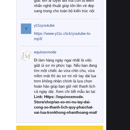
giác êm ái tuyệt đối mà còn là điểm
nhấn nghệ thuật giúp tôn lên vẻ đẹp
sang trọng cho toàn bộ kiến trúc nội
thất.
yt1syoutube
Tuy nhiên, giữa thị trường đa dạng
Y
với vô vàn thương hiệu và mẫu mã
https://www-yt1s.click/youtube-to-
như hiện nay, làm thế nào để chọn
mp3/
được những bộ chăn ga gối đệm cao
cấp thực sự chất lượng, phù hợp với
equinoxmode
khí hậu và nhu cầu sử dụng của gia
đình? Hãy cùng chúng tôi đi tìm lời
Đi làm hàng ngày ngại nhất là việc
giải đáp chi tiết qua bài viết dưới đây.
giặt ủi sơ mi phức tạp. Nếu bạn đang
tìm một chiếc áo vừa chỉn chu, vừa
1. Tại sao các gia đình hiện đại lại ưa
mềm mát thì áo sơ mi nữ tay dài lụa
chuộng chăn ga gối đệm cao cấp?
trơn không nhăn chính là lựa chọn
hoàn hảo giúp bạn giữ nét thanh lịch
Khác với các dòng sản phẩm thông
cả ngày dài. Xem chi tiết mẫu áo tại:
thường, những bộ chăn ga gối đệm
Link: Https: //equinoxmode.
cao cấp trải qua quy trình sản xuất
Store/shop/ao-so-mi-nu-tay-dai-
nghiêm ngặt từ khâu chọn lọc nguyên
cong-so-thanh-lich-quy-phaichat-
liệu tự nhiên đến công nghệ dệt
vai-lua-tronkhong-nhanthoang-mat/
nhuộm hiện đại không chứa hóa chất
độc hại. Khi sử dụng dòng sản phẩm
này, bạn sẽ cảm nhận rõ rệt sự khác