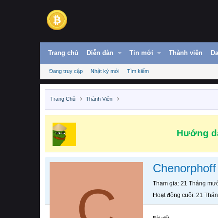
Trang chủ
Diễn đàn
Tin mới
Thành viên
Da
Đang truy cập
Nhật ký mới
Tìm kiếm
Trang Chủ
Thành Viên
Hướng dẫ
Chenorphoff
C
Tham gia
21 Tháng mườ
Hoạt động cuối
21 Thán
Bài viết