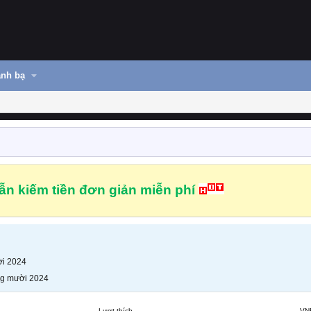
nh bạ
n kiếm tiền đơn giản miễn phí
i 2024
g mười 2024
Lượt thích
VN