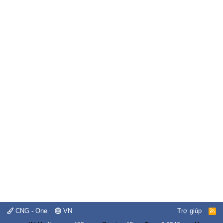
CNG - One
VN
Trợ giúp
R
S