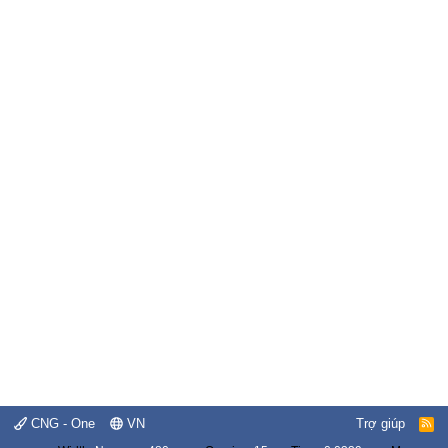
CNG - One
VN
Trợ giúp
R
S