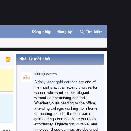
Đăng nhập
Đăng ký
Tìm kiếm
Nhật ký mới nhất
siriusjewelers
Binance
MEXC
A
daily wear gold earrings
are one of
the most practical jewelry choices for
women who want to look elegant
without compromising comfort.
Whether you're heading to the office,
attending college, working from home,
or meeting friends, the right pair of
gold earrings can complete your look
effortlessly. Lightweight, durable, and
timeless, these earrings are designed
B Token