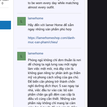
to be worn every day while matching
0
almost every outfit.
lamerhome
L
Hãy đến với lamer Home để sắm
ngay những sản phẩm phù hợp
https://lamerhomeshop.com/danh-
muc-san-pham/chieu/
lamerhome
L
Phòng ngủ không chỉ đơn thuần là nơi
để chúng ta ngả lưng sau một ngày
làm việc mệt mỏi, mà đây còn là
không gian riêng tư phản ánh gu thẩm
mỹ và phong cách sống của gia chủ.
Để biến căn phòng trở thành chốn
nghỉ dưỡng đích thực 5 sao ngay tại
nhà, việc đầu tư vào các bộ sản
phẩm chăn ga gối đệm cao cấp là
điều vô cùng cần thiết. Những sản
phẩm này không chỉ mang lại cảm