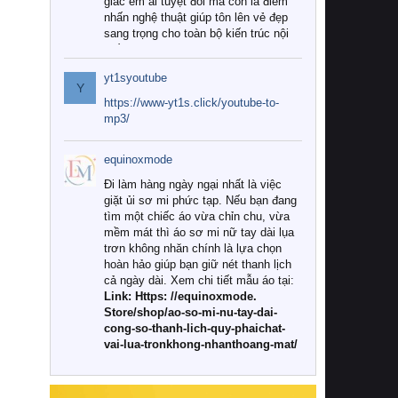
giác êm ái tuyệt đối mà còn là điểm
nhấn nghệ thuật giúp tôn lên vẻ đẹp
sang trọng cho toàn bộ kiến trúc nội
thất.
yt1syoutube
Tuy nhiên, giữa thị trường đa dạng
Y
với vô vàn thương hiệu và mẫu mã
https://www-yt1s.click/youtube-to-
như hiện nay, làm thế nào để chọn
mp3/
được những bộ chăn ga gối đệm cao
cấp thực sự chất lượng, phù hợp với
equinoxmode
khí hậu và nhu cầu sử dụng của gia
đình? Hãy cùng chúng tôi đi tìm lời
Đi làm hàng ngày ngại nhất là việc
giải đáp chi tiết qua bài viết dưới đây.
giặt ủi sơ mi phức tạp. Nếu bạn đang
tìm một chiếc áo vừa chỉn chu, vừa
1. Tại sao các gia đình hiện đại lại ưa
mềm mát thì áo sơ mi nữ tay dài lụa
chuộng chăn ga gối đệm cao cấp?
trơn không nhăn chính là lựa chọn
hoàn hảo giúp bạn giữ nét thanh lịch
Khác với các dòng sản phẩm thông
cả ngày dài. Xem chi tiết mẫu áo tại:
thường, những bộ chăn ga gối đệm
Link: Https: //equinoxmode.
cao cấp trải qua quy trình sản xuất
Store/shop/ao-so-mi-nu-tay-dai-
nghiêm ngặt từ khâu chọn lọc nguyên
cong-so-thanh-lich-quy-phaichat-
liệu tự nhiên đến công nghệ dệt
vai-lua-tronkhong-nhanthoang-mat/
nhuộm hiện đại không chứa hóa chất
độc hại. Khi sử dụng dòng sản phẩm
này, bạn sẽ cảm nhận rõ rệt sự khác