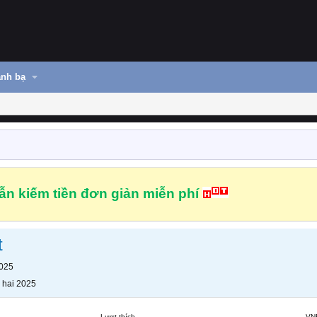
nh bạ
n kiếm tiền đơn giản miễn phí
t
2025
 hai 2025
Lượt thích
VN