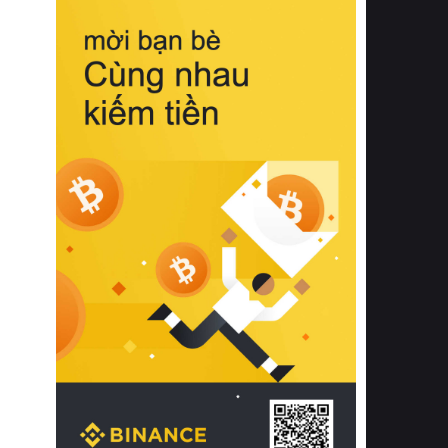
biệt từ bề mặt vải mềm mịn, khả năng
thoáng khí tuyệt vời cho đến độ đàn
hồi chuẩn xác của phần đệm nâng đỡ
cột sống.
Bên cạnh đó, việc lựa chọn các dòng
sản phẩm đạt chuẩn chất lượng quốc
tế còn giúp ngăn ngừa tình trạng kích
ứng da, hạn chế sự phát triển của vi
khuẩn và nấm mốc trong điều kiện
thời tiết nóng ẩm. Bạn có thể tìm hiểu
thêm các nghiên cứu khoa học về tác
động của giấc ngủ và môi trường
phòng ngủ đối với sức khỏe con
người tại Sleep Foundation (External
Link) để có cái nhìn toàn diện hơn.
2. Các tiêu chí vàng khi lựa chọn
chăn ga gối đệm cao cấp cho phòng
ngủ
Để sở hữu một bộ chăn ga gối đệm
cao cấp hoàn hảo cả về thẩm mỹ lẫn
công năng, người tiêu dùng cần cân
nhắc kỹ lưỡng các tiêu chí quan trọng