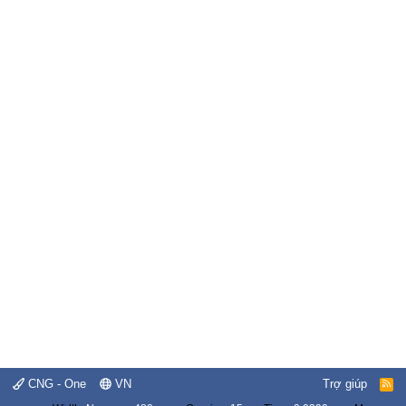
CNG - One
VN
Trợ giúp
R
S