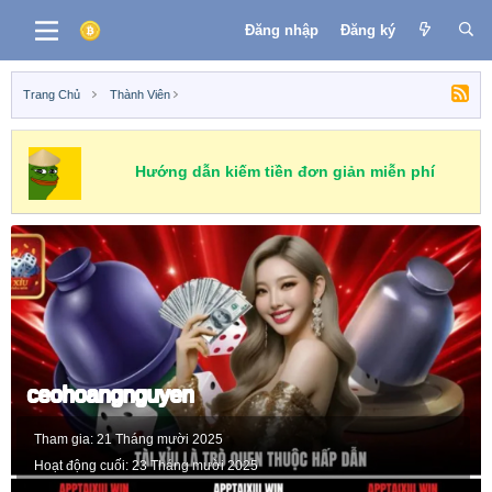
Đăng nhập
Đăng ký
Trang Chủ
Thành Viên
Hướng dẫn kiếm tiền đơn giản miễn phí
ceohoangnguyen
Tham gia
21 Tháng mười 2025
Hoạt động cuối
23 Tháng mười 2025