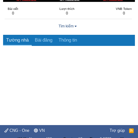
Bài viết
Lượt thích
VNB Token
0
0
0
Tìm kiếm
Tường nhà
Bài đăng
Thông tin
CNG - One
VN
Trợ giúp
R
S