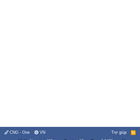
CNG - One
VN
Trợ giúp
R
S