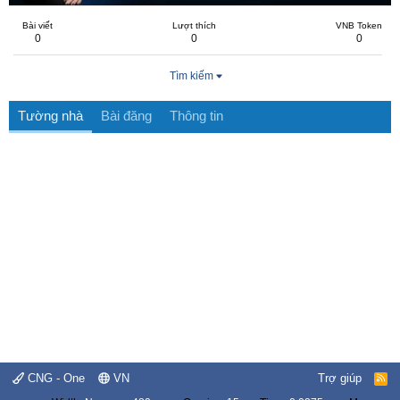
Bài viết
Lượt thích
VNB Token
0
0
0
Tìm kiếm
Tường nhà
Bài đăng
Thông tin
CNG - One
VN
Trợ giúp
R
S