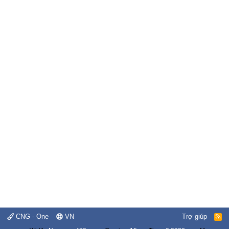
CNG - One
VN
Trợ giúp
R
S