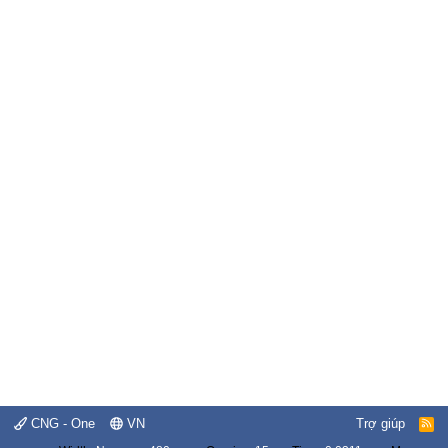
CNG - One
VN
Trợ giúp
R
S