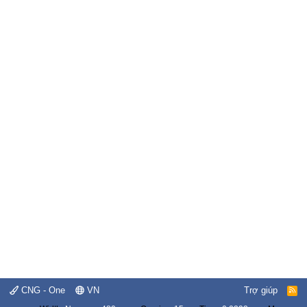
CNG - One
VN
Trợ giúp
R
S