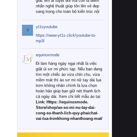
giác êm ái tuyệt đối mà còn là điểm
nhấn nghệ thuật giúp tôn lên vẻ đẹp
sang trọng cho toàn bộ kiến trúc nội
thất.
yt1syoutube
Tuy nhiên, giữa thị trường đa dạng
Y
với vô vàn thương hiệu và mẫu mã
https://www-yt1s.click/youtube-to-
như hiện nay, làm thế nào để chọn
mp3/
được những bộ chăn ga gối đệm cao
cấp thực sự chất lượng, phù hợp với
equinoxmode
khí hậu và nhu cầu sử dụng của gia
đình? Hãy cùng chúng tôi đi tìm lời
Đi làm hàng ngày ngại nhất là việc
giải đáp chi tiết qua bài viết dưới đây.
giặt ủi sơ mi phức tạp. Nếu bạn đang
tìm một chiếc áo vừa chỉn chu, vừa
1. Tại sao các gia đình hiện đại lại ưa
mềm mát thì áo sơ mi nữ tay dài lụa
chuộng chăn ga gối đệm cao cấp?
trơn không nhăn chính là lựa chọn
hoàn hảo giúp bạn giữ nét thanh lịch
Khác với các dòng sản phẩm thông
cả ngày dài. Xem chi tiết mẫu áo tại:
thường, những bộ chăn ga gối đệm
Link: Https: //equinoxmode.
cao cấp trải qua quy trình sản xuất
Store/shop/ao-so-mi-nu-tay-dai-
nghiêm ngặt từ khâu chọn lọc nguyên
cong-so-thanh-lich-quy-phaichat-
liệu tự nhiên đến công nghệ dệt
vai-lua-tronkhong-nhanthoang-mat/
nhuộm hiện đại không chứa hóa chất
độc hại. Khi sử dụng dòng sản phẩm
này, bạn sẽ cảm nhận rõ rệt sự khác