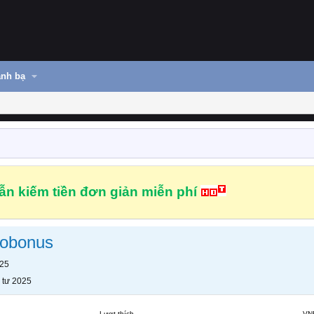
nh bạ
n kiếm tiền đơn giản miễn phí
nobonus
025
 tư 2025
Lượt thích
VN