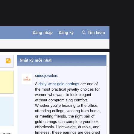
Đăng nhập
Đăng ký
Tìm kiếm
Nhật ký mới nhất
siriusjewelers
Binance
MEXC
A
daily wear gold earrings
are one of
the most practical jewelry choices for
women who want to look elegant
without compromising comfort.
Whether you're heading to the office,
attending college, working from home,
or meeting friends, the right pair of
gold earrings can complete your look
effortlessly. Lightweight, durable, and
timeless, these earrings are designed
B Token