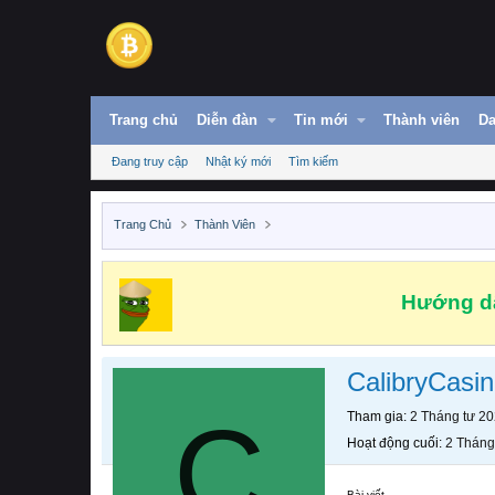
Trang chủ
Diễn đàn
Tin mới
Thành viên
Da
Đang truy cập
Nhật ký mới
Tìm kiếm
Trang Chủ
Thành Viên
Hướng dẫ
CalibryCasi
C
Tham gia
2 Tháng tư 2
Hoạt động cuối
2 Tháng
Bài viết