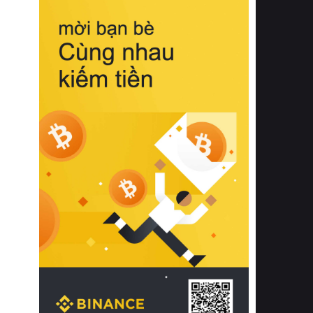
biệt từ bề mặt vải mềm mịn, khả năng
thoáng khí tuyệt vời cho đến độ đàn
hồi chuẩn xác của phần đệm nâng đỡ
cột sống.
Bên cạnh đó, việc lựa chọn các dòng
sản phẩm đạt chuẩn chất lượng quốc
tế còn giúp ngăn ngừa tình trạng kích
ứng da, hạn chế sự phát triển của vi
khuẩn và nấm mốc trong điều kiện
thời tiết nóng ẩm. Bạn có thể tìm hiểu
thêm các nghiên cứu khoa học về tác
động của giấc ngủ và môi trường
phòng ngủ đối với sức khỏe con
người tại Sleep Foundation (External
Link) để có cái nhìn toàn diện hơn.
2. Các tiêu chí vàng khi lựa chọn
chăn ga gối đệm cao cấp cho phòng
ngủ
Để sở hữu một bộ chăn ga gối đệm
cao cấp hoàn hảo cả về thẩm mỹ lẫn
công năng, người tiêu dùng cần cân
nhắc kỹ lưỡng các tiêu chí quan trọng