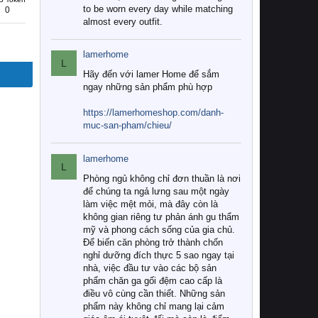
to be worn every day while matching
0
almost every outfit.
lamerhome
L
Hãy đến với lamer Home để sắm
ngay những sản phẩm phù hợp
https://lamerhomeshop.com/danh-
muc-san-pham/chieu/
lamerhome
L
Phòng ngủ không chỉ đơn thuần là nơi
để chúng ta ngả lưng sau một ngày
làm việc mệt mỏi, mà đây còn là
không gian riêng tư phản ánh gu thẩm
mỹ và phong cách sống của gia chủ.
Để biến căn phòng trở thành chốn
nghỉ dưỡng đích thực 5 sao ngay tại
nhà, việc đầu tư vào các bộ sản
phẩm chăn ga gối đệm cao cấp là
điều vô cùng cần thiết. Những sản
phẩm này không chỉ mang lại cảm