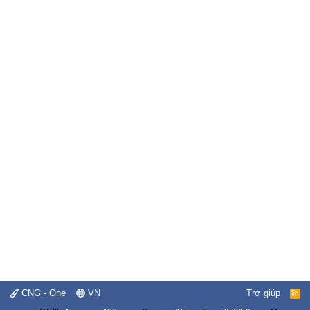
CNG - One
VN
Trợ giúp
R
S