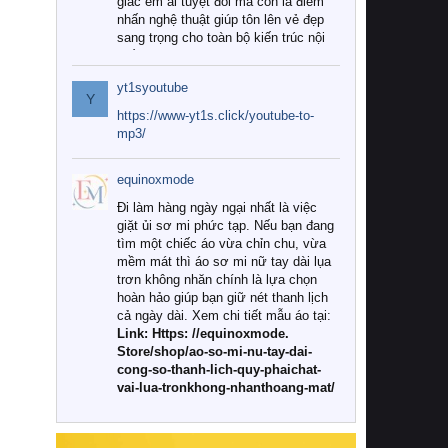
giác êm ái tuyệt đối mà còn là điểm
nhấn nghệ thuật giúp tôn lên vẻ đẹp
sang trọng cho toàn bộ kiến trúc nội
thất.
yt1syoutube
Tuy nhiên, giữa thị trường đa dạng
Y
với vô vàn thương hiệu và mẫu mã
https://www-yt1s.click/youtube-to-
như hiện nay, làm thế nào để chọn
mp3/
được những bộ chăn ga gối đệm cao
cấp thực sự chất lượng, phù hợp với
equinoxmode
khí hậu và nhu cầu sử dụng của gia
đình? Hãy cùng chúng tôi đi tìm lời
Đi làm hàng ngày ngại nhất là việc
giải đáp chi tiết qua bài viết dưới đây.
giặt ủi sơ mi phức tạp. Nếu bạn đang
tìm một chiếc áo vừa chỉn chu, vừa
1. Tại sao các gia đình hiện đại lại ưa
mềm mát thì áo sơ mi nữ tay dài lụa
chuộng chăn ga gối đệm cao cấp?
trơn không nhăn chính là lựa chọn
hoàn hảo giúp bạn giữ nét thanh lịch
Khác với các dòng sản phẩm thông
cả ngày dài. Xem chi tiết mẫu áo tại:
thường, những bộ chăn ga gối đệm
Link: Https: //equinoxmode.
cao cấp trải qua quy trình sản xuất
Store/shop/ao-so-mi-nu-tay-dai-
nghiêm ngặt từ khâu chọn lọc nguyên
cong-so-thanh-lich-quy-phaichat-
liệu tự nhiên đến công nghệ dệt
vai-lua-tronkhong-nhanthoang-mat/
nhuộm hiện đại không chứa hóa chất
độc hại. Khi sử dụng dòng sản phẩm
này, bạn sẽ cảm nhận rõ rệt sự khác