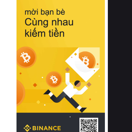
biệt từ bề mặt vải mềm mịn, khả năng
thoáng khí tuyệt vời cho đến độ đàn
hồi chuẩn xác của phần đệm nâng đỡ
cột sống.
Bên cạnh đó, việc lựa chọn các dòng
sản phẩm đạt chuẩn chất lượng quốc
tế còn giúp ngăn ngừa tình trạng kích
ứng da, hạn chế sự phát triển của vi
khuẩn và nấm mốc trong điều kiện
thời tiết nóng ẩm. Bạn có thể tìm hiểu
thêm các nghiên cứu khoa học về tác
động của giấc ngủ và môi trường
phòng ngủ đối với sức khỏe con
người tại Sleep Foundation (External
Link) để có cái nhìn toàn diện hơn.
2. Các tiêu chí vàng khi lựa chọn
chăn ga gối đệm cao cấp cho phòng
ngủ
Để sở hữu một bộ chăn ga gối đệm
cao cấp hoàn hảo cả về thẩm mỹ lẫn
công năng, người tiêu dùng cần cân
nhắc kỹ lưỡng các tiêu chí quan trọng