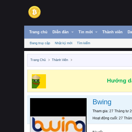
Trang chủ
Diễn đàn
Tin mới
Thành viên
Da
Đang truy cập
Nhật ký mới
Tìm kiếm
Trang Chủ
Thành Viên
Hướng dẫ
Bwing
Tham gia
27 Tháng tư 
Hoạt động cuối
27 Thán
Bài viết