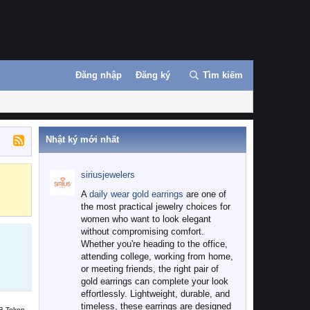
Đăng nhập
Đăng ký
Tìm kiếm
Nhật ký mới nhất
siriusjewelers
Binance
MEXC
A
daily wear gold earrings
are one of
the most practical jewelry choices for
women who want to look elegant
without compromising comfort.
Whether you're heading to the office,
attending college, working from home,
or meeting friends, the right pair of
gold earrings can complete your look
effortlessly. Lightweight, durable, and
timeless, these earrings are designed
B Token