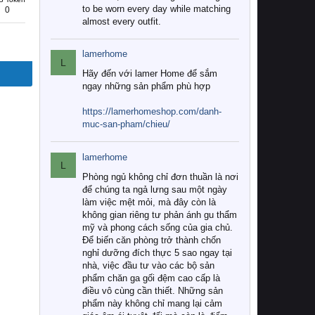
to be worn every day while matching
0
almost every outfit.
lamerhome
L
Hãy đến với lamer Home để sắm
ngay những sản phẩm phù hợp
https://lamerhomeshop.com/danh-
muc-san-pham/chieu/
lamerhome
L
Phòng ngủ không chỉ đơn thuần là nơi
để chúng ta ngả lưng sau một ngày
làm việc mệt mỏi, mà đây còn là
không gian riêng tư phản ánh gu thẩm
mỹ và phong cách sống của gia chủ.
Để biến căn phòng trở thành chốn
nghỉ dưỡng đích thực 5 sao ngay tại
nhà, việc đầu tư vào các bộ sản
phẩm chăn ga gối đệm cao cấp là
điều vô cùng cần thiết. Những sản
phẩm này không chỉ mang lại cảm