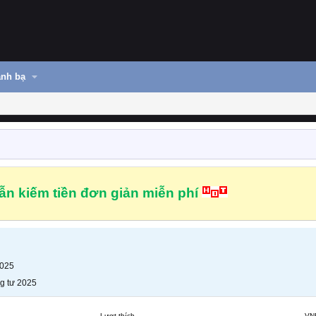
nh bạ
n kiếm tiền đơn giản miễn phí
2025
g tư 2025
Lượt thích
VN