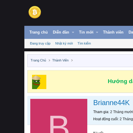
Trang chủ
Diễn đàn
Tin mới
Thành viên
Da
Đang truy cập
Nhật ký mới
Tìm kiếm
Trang Chủ
Thành Viên
Hướng dẫ
Brianne44K
B
Tham gia
2 Tháng mười
Hoạt động cuối
2 Tháng
Bài viết