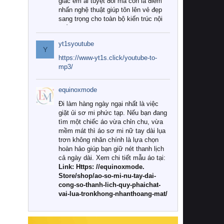
giác êm ái tuyệt đối mà còn là điểm
nhấn nghệ thuật giúp tôn lên vẻ đẹp
sang trọng cho toàn bộ kiến trúc nội
thất.
yt1syoutube
Tuy nhiên, giữa thị trường đa dạng
Y
với vô vàn thương hiệu và mẫu mã
https://www-yt1s.click/youtube-to-
như hiện nay, làm thế nào để chọn
mp3/
được những bộ chăn ga gối đệm cao
cấp thực sự chất lượng, phù hợp với
equinoxmode
khí hậu và nhu cầu sử dụng của gia
đình? Hãy cùng chúng tôi đi tìm lời
Đi làm hàng ngày ngại nhất là việc
giải đáp chi tiết qua bài viết dưới đây.
giặt ủi sơ mi phức tạp. Nếu bạn đang
tìm một chiếc áo vừa chỉn chu, vừa
1. Tại sao các gia đình hiện đại lại ưa
mềm mát thì áo sơ mi nữ tay dài lụa
chuộng chăn ga gối đệm cao cấp?
trơn không nhăn chính là lựa chọn
hoàn hảo giúp bạn giữ nét thanh lịch
Khác với các dòng sản phẩm thông
cả ngày dài. Xem chi tiết mẫu áo tại:
thường, những bộ chăn ga gối đệm
Link: Https: //equinoxmode.
cao cấp trải qua quy trình sản xuất
Store/shop/ao-so-mi-nu-tay-dai-
nghiêm ngặt từ khâu chọn lọc nguyên
cong-so-thanh-lich-quy-phaichat-
liệu tự nhiên đến công nghệ dệt
vai-lua-tronkhong-nhanthoang-mat/
nhuộm hiện đại không chứa hóa chất
độc hại. Khi sử dụng dòng sản phẩm
này, bạn sẽ cảm nhận rõ rệt sự khác