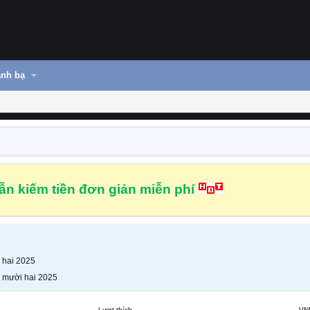
nh bạ
n kiếm tiền đơn giản miễn phí
 hai 2025
 mười hai 2025
Lượt thích
VN