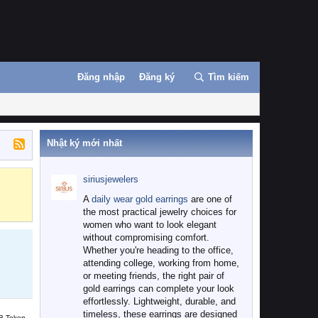
Đăng nhập
Đăng ký
Tìm kiếm
Nhật ký mới nhất
siriusjewelers
Binance
MEXC
A
daily wear gold earrings
are one of
the most practical jewelry choices for
women who want to look elegant
without compromising comfort.
Whether you're heading to the office,
attending college, working from home,
or meeting friends, the right pair of
gold earrings can complete your look
effortlessly. Lightweight, durable, and
timeless, these earrings are designed
B Token