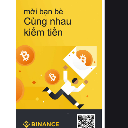
biệt từ bề mặt vải mềm mịn, khả năng
thoáng khí tuyệt vời cho đến độ đàn
hồi chuẩn xác của phần đệm nâng đỡ
cột sống.
Bên cạnh đó, việc lựa chọn các dòng
sản phẩm đạt chuẩn chất lượng quốc
tế còn giúp ngăn ngừa tình trạng kích
ứng da, hạn chế sự phát triển của vi
khuẩn và nấm mốc trong điều kiện
thời tiết nóng ẩm. Bạn có thể tìm hiểu
thêm các nghiên cứu khoa học về tác
động của giấc ngủ và môi trường
phòng ngủ đối với sức khỏe con
người tại Sleep Foundation (External
Link) để có cái nhìn toàn diện hơn.
2. Các tiêu chí vàng khi lựa chọn
chăn ga gối đệm cao cấp cho phòng
ngủ
Để sở hữu một bộ chăn ga gối đệm
cao cấp hoàn hảo cả về thẩm mỹ lẫn
công năng, người tiêu dùng cần cân
nhắc kỹ lưỡng các tiêu chí quan trọng