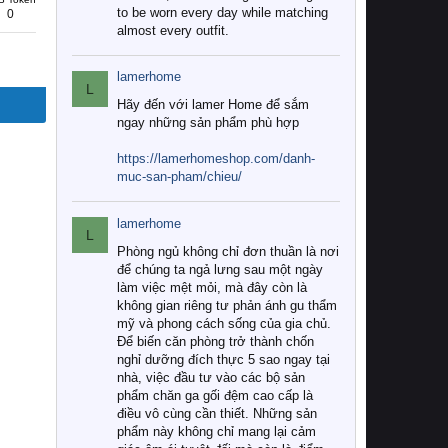
to be worn every day while matching
0
almost every outfit.
lamerhome
L
Hãy đến với lamer Home để sắm
ngay những sản phẩm phù hợp
https://lamerhomeshop.com/danh-
muc-san-pham/chieu/
lamerhome
L
Phòng ngủ không chỉ đơn thuần là nơi
để chúng ta ngả lưng sau một ngày
làm việc mệt mỏi, mà đây còn là
không gian riêng tư phản ánh gu thẩm
mỹ và phong cách sống của gia chủ.
Để biến căn phòng trở thành chốn
nghỉ dưỡng đích thực 5 sao ngay tại
nhà, việc đầu tư vào các bộ sản
phẩm chăn ga gối đệm cao cấp là
điều vô cùng cần thiết. Những sản
phẩm này không chỉ mang lại cảm