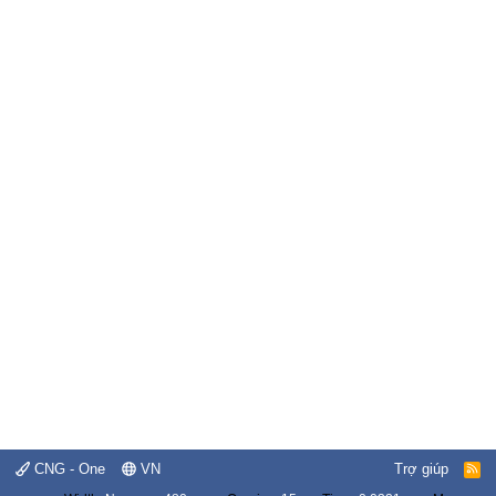
CNG - One
VN
Trợ giúp
R
S