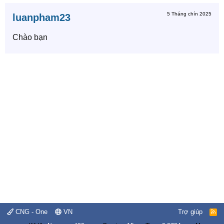
5 Tháng chín 2025
luanpham23
Chào bạn
CNG - One
VN
Trợ giúp
R
S