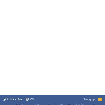
CNG - One
VN
Trợ giúp
R
S