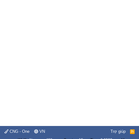
CNG - One
VN
Trợ giúp
R
S