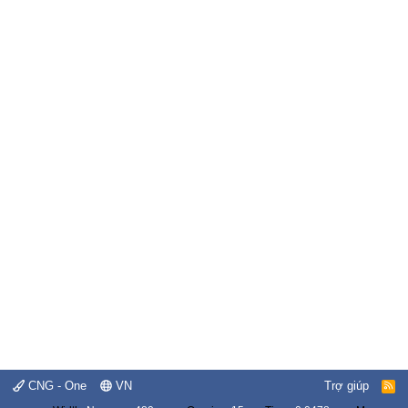
CNG - One
VN
Trợ giúp
R
S