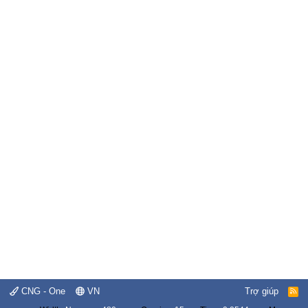
CNG - One
VN
Trợ giúp
R
S