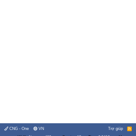
CNG - One
VN
Trợ giúp
R
S