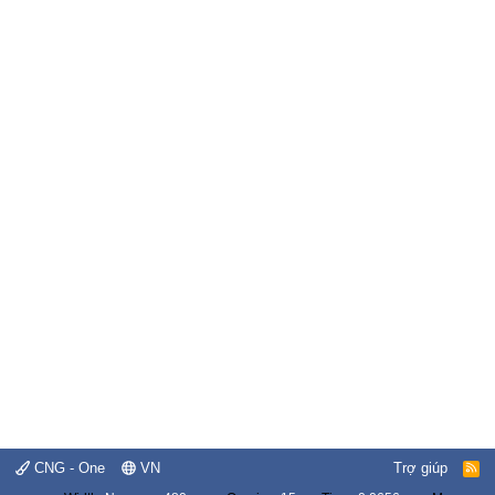
CNG - One
VN
Trợ giúp
R
S