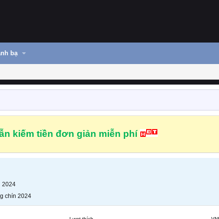
nh bạ
n kiếm tiền đơn giản miễn phí
n 2024
g chín 2024
Lượt thích
VN