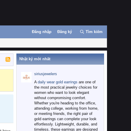
Đăng nhập
Đăng ký
Tìm kiếm
Nhật ký mới nhất
siriusjewelers
Binance
MEXC
A
daily wear gold earrings
are one of
the most practical jewelry choices for
women who want to look elegant
without compromising comfort.
Whether you're heading to the office,
attending college, working from home,
or meeting friends, the right pair of
gold earrings can complete your look
effortlessly. Lightweight, durable, and
timeless, these earrings are designed
B Token