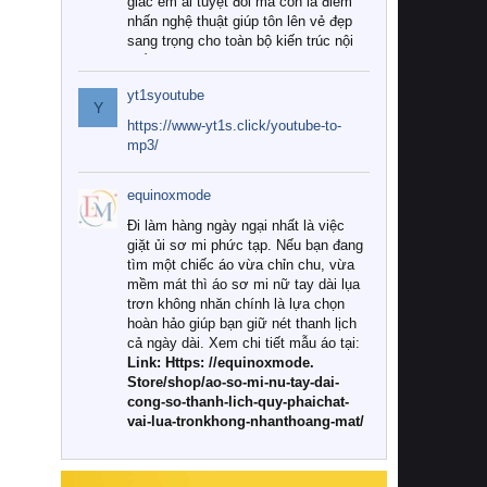
giác êm ái tuyệt đối mà còn là điểm
nhấn nghệ thuật giúp tôn lên vẻ đẹp
sang trọng cho toàn bộ kiến trúc nội
thất.
yt1syoutube
Tuy nhiên, giữa thị trường đa dạng
Y
với vô vàn thương hiệu và mẫu mã
https://www-yt1s.click/youtube-to-
như hiện nay, làm thế nào để chọn
mp3/
được những bộ chăn ga gối đệm cao
cấp thực sự chất lượng, phù hợp với
equinoxmode
khí hậu và nhu cầu sử dụng của gia
đình? Hãy cùng chúng tôi đi tìm lời
Đi làm hàng ngày ngại nhất là việc
giải đáp chi tiết qua bài viết dưới đây.
giặt ủi sơ mi phức tạp. Nếu bạn đang
tìm một chiếc áo vừa chỉn chu, vừa
1. Tại sao các gia đình hiện đại lại ưa
mềm mát thì áo sơ mi nữ tay dài lụa
chuộng chăn ga gối đệm cao cấp?
trơn không nhăn chính là lựa chọn
hoàn hảo giúp bạn giữ nét thanh lịch
Khác với các dòng sản phẩm thông
cả ngày dài. Xem chi tiết mẫu áo tại:
thường, những bộ chăn ga gối đệm
Link: Https: //equinoxmode.
cao cấp trải qua quy trình sản xuất
Store/shop/ao-so-mi-nu-tay-dai-
nghiêm ngặt từ khâu chọn lọc nguyên
cong-so-thanh-lich-quy-phaichat-
liệu tự nhiên đến công nghệ dệt
vai-lua-tronkhong-nhanthoang-mat/
nhuộm hiện đại không chứa hóa chất
độc hại. Khi sử dụng dòng sản phẩm
này, bạn sẽ cảm nhận rõ rệt sự khác