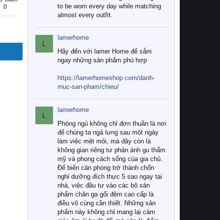
to be worn every day while matching
0
almost every outfit.
lamerhome
L
Hãy đến với lamer Home để sắm
ngay những sản phẩm phù hợp
https://lamerhomeshop.com/danh-
muc-san-pham/chieu/
lamerhome
L
Phòng ngủ không chỉ đơn thuần là nơi
để chúng ta ngả lưng sau một ngày
làm việc mệt mỏi, mà đây còn là
không gian riêng tư phản ánh gu thẩm
mỹ và phong cách sống của gia chủ.
Để biến căn phòng trở thành chốn
nghỉ dưỡng đích thực 5 sao ngay tại
nhà, việc đầu tư vào các bộ sản
phẩm chăn ga gối đệm cao cấp là
điều vô cùng cần thiết. Những sản
phẩm này không chỉ mang lại cảm