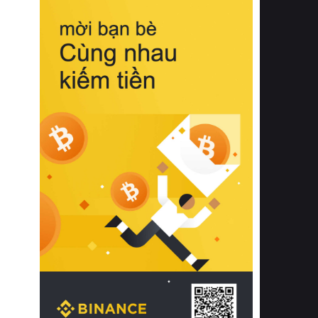
biệt từ bề mặt vải mềm mịn, khả năng
thoáng khí tuyệt vời cho đến độ đàn
hồi chuẩn xác của phần đệm nâng đỡ
cột sống.
Bên cạnh đó, việc lựa chọn các dòng
sản phẩm đạt chuẩn chất lượng quốc
tế còn giúp ngăn ngừa tình trạng kích
ứng da, hạn chế sự phát triển của vi
khuẩn và nấm mốc trong điều kiện
thời tiết nóng ẩm. Bạn có thể tìm hiểu
thêm các nghiên cứu khoa học về tác
động của giấc ngủ và môi trường
phòng ngủ đối với sức khỏe con
người tại Sleep Foundation (External
Link) để có cái nhìn toàn diện hơn.
2. Các tiêu chí vàng khi lựa chọn
chăn ga gối đệm cao cấp cho phòng
ngủ
Để sở hữu một bộ chăn ga gối đệm
cao cấp hoàn hảo cả về thẩm mỹ lẫn
công năng, người tiêu dùng cần cân
nhắc kỹ lưỡng các tiêu chí quan trọng