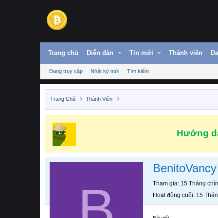
Trang chủ
Diễn đàn
Tin mới
Thành viên
Da
Đang truy cập
Nhật ký mới
Tìm kiếm
Trang Chủ
Thành Viên
Hướng dẫ
BenitoVancy
B
Tham gia
15 Tháng chí
Hoạt động cuối
15 Thán
Bài viết