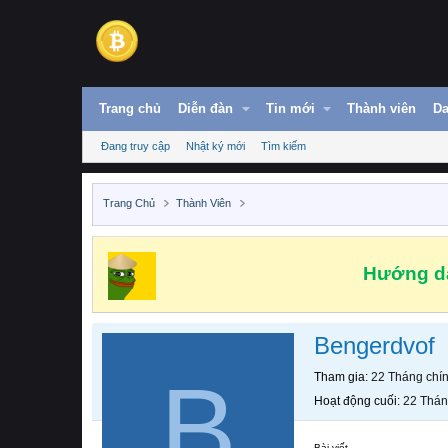
Trang chủ
Diễn đàn
Tin mới
Thành viên
Da
Đang truy cập
Nhật ký mới
Tìm kiếm
Trang Chủ
Thành Viên
Hướng dẫ
Bengerdvof
B
Tham gia
22 Tháng chí
Hoạt động cuối
22 Thán
Bài viết