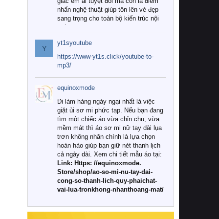
giác êm ái tuyệt đối mà còn là điểm
nhấn nghệ thuật giúp tôn lên vẻ đẹp
sang trọng cho toàn bộ kiến trúc nội
thất.
yt1syoutube
Tuy nhiên, giữa thị trường đa dạng
Y
với vô vàn thương hiệu và mẫu mã
https://www-yt1s.click/youtube-to-
như hiện nay, làm thế nào để chọn
mp3/
được những bộ chăn ga gối đệm cao
cấp thực sự chất lượng, phù hợp với
equinoxmode
khí hậu và nhu cầu sử dụng của gia
đình? Hãy cùng chúng tôi đi tìm lời
Đi làm hàng ngày ngại nhất là việc
giải đáp chi tiết qua bài viết dưới đây.
giặt ủi sơ mi phức tạp. Nếu bạn đang
tìm một chiếc áo vừa chỉn chu, vừa
1. Tại sao các gia đình hiện đại lại ưa
mềm mát thì áo sơ mi nữ tay dài lụa
chuộng chăn ga gối đệm cao cấp?
trơn không nhăn chính là lựa chọn
hoàn hảo giúp bạn giữ nét thanh lịch
Khác với các dòng sản phẩm thông
cả ngày dài. Xem chi tiết mẫu áo tại:
thường, những bộ chăn ga gối đệm
Link: Https: //equinoxmode.
cao cấp trải qua quy trình sản xuất
Store/shop/ao-so-mi-nu-tay-dai-
nghiêm ngặt từ khâu chọn lọc nguyên
cong-so-thanh-lich-quy-phaichat-
liệu tự nhiên đến công nghệ dệt
vai-lua-tronkhong-nhanthoang-mat/
nhuộm hiện đại không chứa hóa chất
độc hại. Khi sử dụng dòng sản phẩm
này, bạn sẽ cảm nhận rõ rệt sự khác