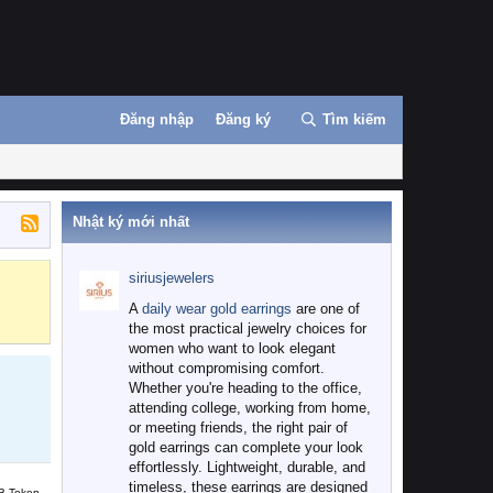
Đăng nhập
Đăng ký
Tìm kiếm
Nhật ký mới nhất
siriusjewelers
Binance
MEXC
A
daily wear gold earrings
are one of
the most practical jewelry choices for
women who want to look elegant
without compromising comfort.
Whether you're heading to the office,
attending college, working from home,
or meeting friends, the right pair of
gold earrings can complete your look
effortlessly. Lightweight, durable, and
timeless, these earrings are designed
B Token