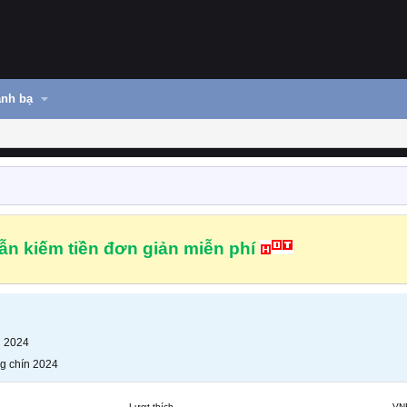
nh bạ
n kiếm tiền đơn giản miễn phí
n 2024
g chín 2024
Lượt thích
VN