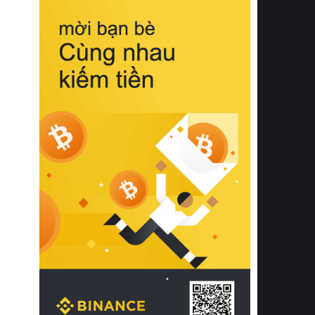
biệt từ bề mặt vải mềm mịn, khả năng
thoáng khí tuyệt vời cho đến độ đàn
hồi chuẩn xác của phần đệm nâng đỡ
cột sống.
Bên cạnh đó, việc lựa chọn các dòng
sản phẩm đạt chuẩn chất lượng quốc
tế còn giúp ngăn ngừa tình trạng kích
ứng da, hạn chế sự phát triển của vi
khuẩn và nấm mốc trong điều kiện
thời tiết nóng ẩm. Bạn có thể tìm hiểu
thêm các nghiên cứu khoa học về tác
động của giấc ngủ và môi trường
phòng ngủ đối với sức khỏe con
người tại Sleep Foundation (External
Link) để có cái nhìn toàn diện hơn.
2. Các tiêu chí vàng khi lựa chọn
chăn ga gối đệm cao cấp cho phòng
ngủ
Để sở hữu một bộ chăn ga gối đệm
cao cấp hoàn hảo cả về thẩm mỹ lẫn
công năng, người tiêu dùng cần cân
nhắc kỹ lưỡng các tiêu chí quan trọng