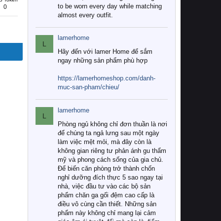
to be worn every day while matching
0
almost every outfit.
lamerhome
L
Hãy đến với lamer Home để sắm
ngay những sản phẩm phù hợp
https://lamerhomeshop.com/danh-
muc-san-pham/chieu/
lamerhome
L
Phòng ngủ không chỉ đơn thuần là nơi
để chúng ta ngả lưng sau một ngày
làm việc mệt mỏi, mà đây còn là
không gian riêng tư phản ánh gu thẩm
mỹ và phong cách sống của gia chủ.
Để biến căn phòng trở thành chốn
nghỉ dưỡng đích thực 5 sao ngay tại
nhà, việc đầu tư vào các bộ sản
phẩm chăn ga gối đệm cao cấp là
điều vô cùng cần thiết. Những sản
phẩm này không chỉ mang lại cảm