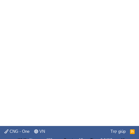
CNG - One
VN
Trợ giúp
R
S