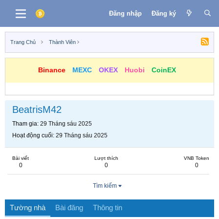
Đăng nhập
Đăng ký
Trang Chủ
Thành Viên
Binance
MEXC
OKEX
Huobi
CoinEX
BeatrisM42
Tham gia
29 Tháng sáu 2025
Hoạt động cuối
29 Tháng sáu 2025
Bài viết
Lượt thích
VNB Token
0
0
0
Tìm kiếm
Tường nhà
Bài đăng
Thông tin