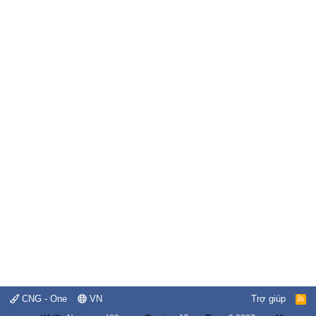
CNG - One
VN
Trợ giúp
R
S