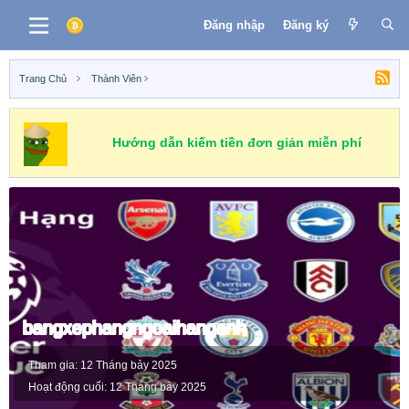
Đăng nhập
Đăng ký
Trang Chủ
Thành Viên
Hướng dẫn kiếm tiền đơn giản miễn phí
bangxephangngoaihanganh
Tham gia
12 Tháng bảy 2025
Hoạt động cuối
12 Tháng bảy 2025