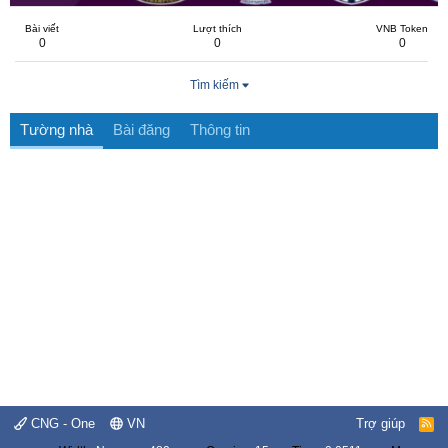
Bài viết
Lượt thích
VNB Token
0
0
0
Tìm kiếm
Tường nhà
Bài đăng
Thông tin
CNG - One
VN
Trợ giúp
R
S