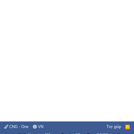
CNG - One
VN
Trợ giúp
R
S