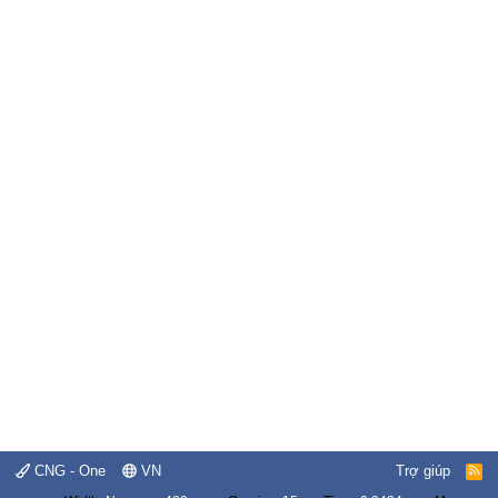
CNG - One
VN
Trợ giúp
R
S