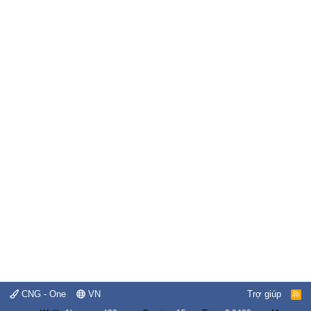
CNG - One
VN
Trợ giúp
R
S