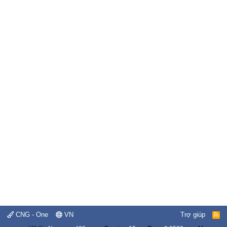
CNG - One
VN
Trợ giúp
R
S