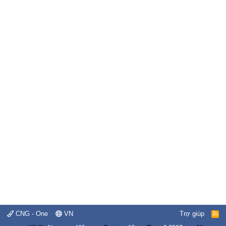
CNG - One
VN
Trợ giúp
R
S