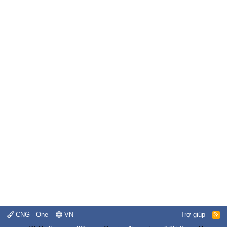
CNG - One
VN
Trợ giúp
R
S