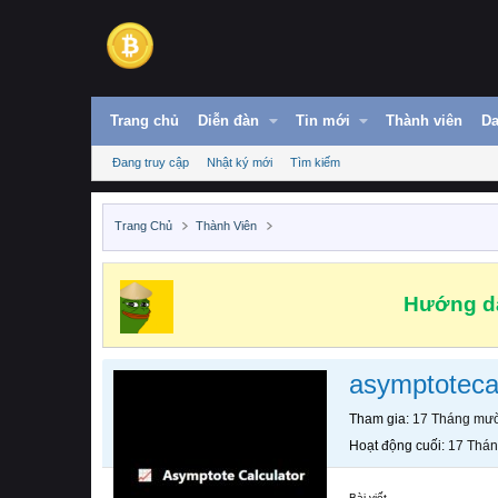
Trang chủ
Diễn đàn
Tin mới
Thành viên
Da
Đang truy cập
Nhật ký mới
Tìm kiếm
Trang Chủ
Thành Viên
Hướng dẫ
asymptoteca
Tham gia
17 Tháng mườ
Hoạt động cuối
17 Thán
Bài viết