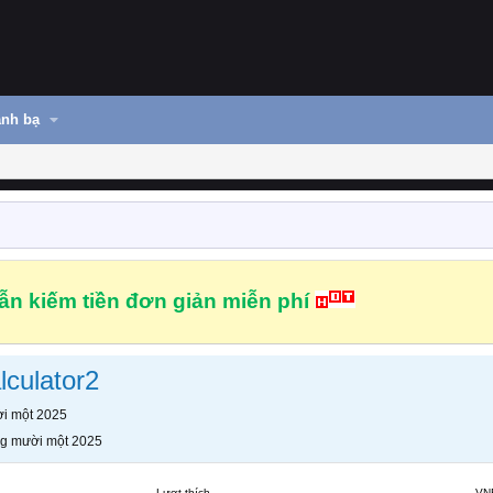
nh bạ
n kiếm tiền đơn giản miễn phí
lculator2
i một 2025
g mười một 2025
Lượt thích
VN