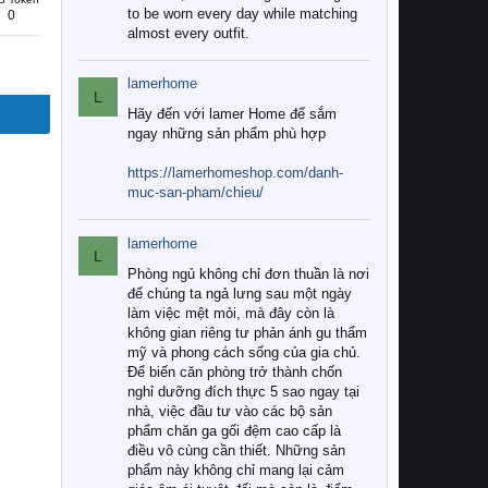
to be worn every day while matching
0
almost every outfit.
lamerhome
L
Hãy đến với lamer Home để sắm
ngay những sản phẩm phù hợp
https://lamerhomeshop.com/danh-
muc-san-pham/chieu/
lamerhome
L
Phòng ngủ không chỉ đơn thuần là nơi
để chúng ta ngả lưng sau một ngày
làm việc mệt mỏi, mà đây còn là
không gian riêng tư phản ánh gu thẩm
mỹ và phong cách sống của gia chủ.
Để biến căn phòng trở thành chốn
nghỉ dưỡng đích thực 5 sao ngay tại
nhà, việc đầu tư vào các bộ sản
phẩm chăn ga gối đệm cao cấp là
điều vô cùng cần thiết. Những sản
phẩm này không chỉ mang lại cảm