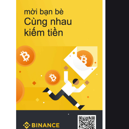
biệt từ bề mặt vải mềm mịn, khả năng
thoáng khí tuyệt vời cho đến độ đàn
hồi chuẩn xác của phần đệm nâng đỡ
cột sống.
Bên cạnh đó, việc lựa chọn các dòng
sản phẩm đạt chuẩn chất lượng quốc
tế còn giúp ngăn ngừa tình trạng kích
ứng da, hạn chế sự phát triển của vi
khuẩn và nấm mốc trong điều kiện
thời tiết nóng ẩm. Bạn có thể tìm hiểu
thêm các nghiên cứu khoa học về tác
động của giấc ngủ và môi trường
phòng ngủ đối với sức khỏe con
người tại Sleep Foundation (External
Link) để có cái nhìn toàn diện hơn.
2. Các tiêu chí vàng khi lựa chọn
chăn ga gối đệm cao cấp cho phòng
ngủ
Để sở hữu một bộ chăn ga gối đệm
cao cấp hoàn hảo cả về thẩm mỹ lẫn
công năng, người tiêu dùng cần cân
nhắc kỹ lưỡng các tiêu chí quan trọng