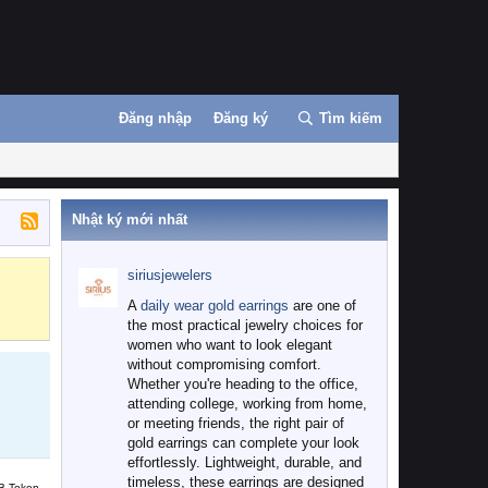
Đăng nhập
Đăng ký
Tìm kiếm
Nhật ký mới nhất
siriusjewelers
Binance
MEXC
A
daily wear gold earrings
are one of
the most practical jewelry choices for
women who want to look elegant
without compromising comfort.
Whether you're heading to the office,
attending college, working from home,
or meeting friends, the right pair of
gold earrings can complete your look
effortlessly. Lightweight, durable, and
timeless, these earrings are designed
B Token