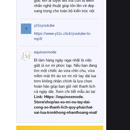
giác êm ái tuyệt đối mà còn là điểm
nhấn nghệ thuật giúp tôn lên vẻ đẹp
sang trọng cho toàn bộ kiến trúc nội
thất.
yt1syoutube
Tuy nhiên, giữa thị trường đa dạng
Y
với vô vàn thương hiệu và mẫu mã
https://www-yt1s.click/youtube-to-
như hiện nay, làm thế nào để chọn
mp3/
được những bộ chăn ga gối đệm cao
cấp thực sự chất lượng, phù hợp với
equinoxmode
khí hậu và nhu cầu sử dụng của gia
đình? Hãy cùng chúng tôi đi tìm lời
Đi làm hàng ngày ngại nhất là việc
giải đáp chi tiết qua bài viết dưới đây.
giặt ủi sơ mi phức tạp. Nếu bạn đang
tìm một chiếc áo vừa chỉn chu, vừa
1. Tại sao các gia đình hiện đại lại ưa
mềm mát thì áo sơ mi nữ tay dài lụa
chuộng chăn ga gối đệm cao cấp?
trơn không nhăn chính là lựa chọn
hoàn hảo giúp bạn giữ nét thanh lịch
Khác với các dòng sản phẩm thông
cả ngày dài. Xem chi tiết mẫu áo tại:
thường, những bộ chăn ga gối đệm
Link: Https: //equinoxmode.
cao cấp trải qua quy trình sản xuất
Store/shop/ao-so-mi-nu-tay-dai-
nghiêm ngặt từ khâu chọn lọc nguyên
cong-so-thanh-lich-quy-phaichat-
liệu tự nhiên đến công nghệ dệt
vai-lua-tronkhong-nhanthoang-mat/
nhuộm hiện đại không chứa hóa chất
độc hại. Khi sử dụng dòng sản phẩm
này, bạn sẽ cảm nhận rõ rệt sự khác