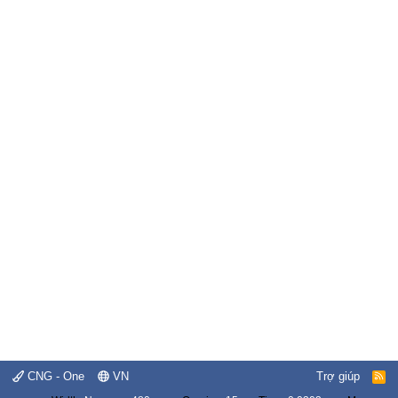
CNG - One
VN
Trợ giúp
R
S