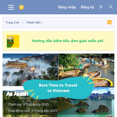
Đăng nhập
Đăng ký
Trang Chủ
Thành Viên
Hướng dẫn kiếm tiền đơn giản miễn phí
As Akash
Tham gia
9 Tháng bảy 2025
Hoạt động cuối
9 Tháng bảy 2025