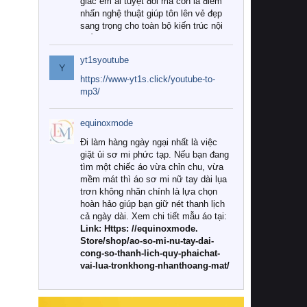
giác êm ái tuyệt đối mà còn là điểm
nhấn nghệ thuật giúp tôn lên vẻ đẹp
sang trọng cho toàn bộ kiến trúc nội
thất.
yt1syoutube
Tuy nhiên, giữa thị trường đa dạng
Y
với vô vàn thương hiệu và mẫu mã
https://www-yt1s.click/youtube-to-
như hiện nay, làm thế nào để chọn
mp3/
được những bộ chăn ga gối đệm cao
cấp thực sự chất lượng, phù hợp với
equinoxmode
khí hậu và nhu cầu sử dụng của gia
đình? Hãy cùng chúng tôi đi tìm lời
Đi làm hàng ngày ngại nhất là việc
giải đáp chi tiết qua bài viết dưới đây.
giặt ủi sơ mi phức tạp. Nếu bạn đang
tìm một chiếc áo vừa chỉn chu, vừa
1. Tại sao các gia đình hiện đại lại ưa
mềm mát thì áo sơ mi nữ tay dài lụa
chuộng chăn ga gối đệm cao cấp?
trơn không nhăn chính là lựa chọn
hoàn hảo giúp bạn giữ nét thanh lịch
Khác với các dòng sản phẩm thông
cả ngày dài. Xem chi tiết mẫu áo tại:
thường, những bộ chăn ga gối đệm
Link: Https: //equinoxmode.
cao cấp trải qua quy trình sản xuất
Store/shop/ao-so-mi-nu-tay-dai-
nghiêm ngặt từ khâu chọn lọc nguyên
cong-so-thanh-lich-quy-phaichat-
liệu tự nhiên đến công nghệ dệt
vai-lua-tronkhong-nhanthoang-mat/
nhuộm hiện đại không chứa hóa chất
độc hại. Khi sử dụng dòng sản phẩm
này, bạn sẽ cảm nhận rõ rệt sự khác