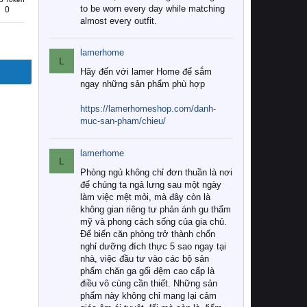
to be worn every day while matching
0
almost every outfit.
lamerhome
L
Hãy đến với lamer Home để sắm
ngay những sản phẩm phù hợp
https://lamerhomeshop.com/danh-
muc-san-pham/chieu/
lamerhome
L
Phòng ngủ không chỉ đơn thuần là nơi
để chúng ta ngả lưng sau một ngày
làm việc mệt mỏi, mà đây còn là
không gian riêng tư phản ánh gu thẩm
mỹ và phong cách sống của gia chủ.
Để biến căn phòng trở thành chốn
nghỉ dưỡng đích thực 5 sao ngay tại
nhà, việc đầu tư vào các bộ sản
phẩm chăn ga gối đệm cao cấp là
điều vô cùng cần thiết. Những sản
phẩm này không chỉ mang lại cảm