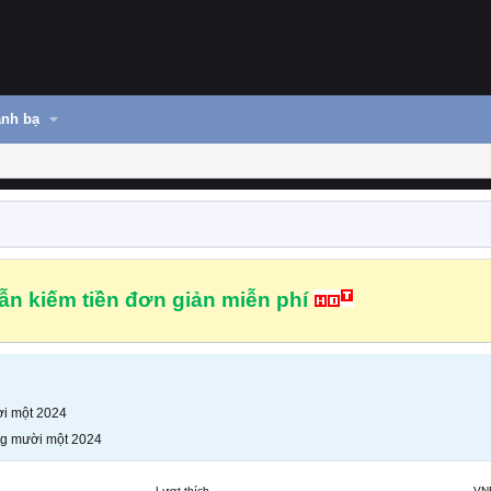
nh bạ
n kiếm tiền đơn giản miễn phí
i một 2024
g mười một 2024
Lượt thích
VN