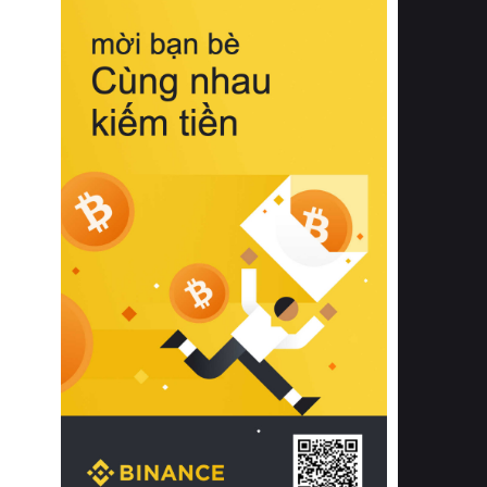
biệt từ bề mặt vải mềm mịn, khả năng
thoáng khí tuyệt vời cho đến độ đàn
hồi chuẩn xác của phần đệm nâng đỡ
cột sống.
Bên cạnh đó, việc lựa chọn các dòng
sản phẩm đạt chuẩn chất lượng quốc
tế còn giúp ngăn ngừa tình trạng kích
ứng da, hạn chế sự phát triển của vi
khuẩn và nấm mốc trong điều kiện
thời tiết nóng ẩm. Bạn có thể tìm hiểu
thêm các nghiên cứu khoa học về tác
động của giấc ngủ và môi trường
phòng ngủ đối với sức khỏe con
người tại Sleep Foundation (External
Link) để có cái nhìn toàn diện hơn.
2. Các tiêu chí vàng khi lựa chọn
chăn ga gối đệm cao cấp cho phòng
ngủ
Để sở hữu một bộ chăn ga gối đệm
cao cấp hoàn hảo cả về thẩm mỹ lẫn
công năng, người tiêu dùng cần cân
nhắc kỹ lưỡng các tiêu chí quan trọng