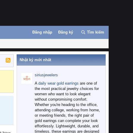
Đăng nhập
Đăng ký
Tìm kiếm
Nhật ký mới nhất
siriusjewelers
Binance
MEXC
A
daily wear gold earrings
are one of
the most practical jewelry choices for
women who want to look elegant
without compromising comfort.
Whether you're heading to the office,
attending college, working from home,
or meeting friends, the right pair of
gold earrings can complete your look
effortlessly. Lightweight, durable, and
timeless, these earrings are designed
B Token