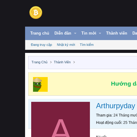
Trang chủ
Diễn đàn
Tin mới
Thành viên
Da
Đang truy cập
Nhật ký mới
Tìm kiếm
Trang Chủ
Thành Viên
Hướng dẫ
Arthurpyday
A
Tham gia
24 Tháng mườ
Hoạt động cuối
25 Thán
Bài viết