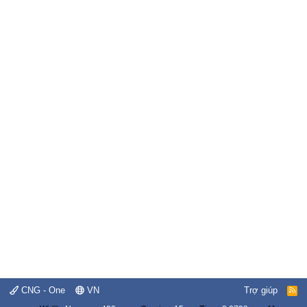
CNG - One
VN
Trợ giúp
R
S