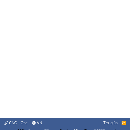
CNG - One
VN
Trợ giúp
R
S