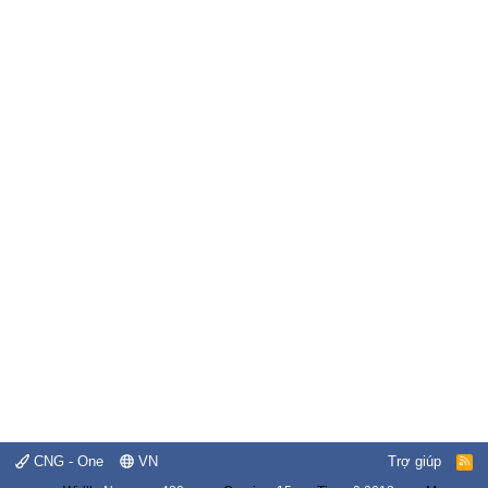
CNG - One
VN
Trợ giúp
R
S