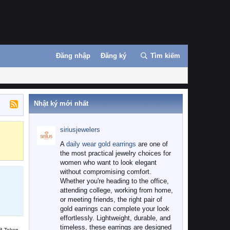
Đăng nhập
Đăng ký
Tìm kiếm
Nhật ký mới nhất
siriusjewelers
Binance
MEXC
A
daily wear gold earrings
are one of
the most practical jewelry choices for
women who want to look elegant
without compromising comfort.
Whether you're heading to the office,
attending college, working from home,
or meeting friends, the right pair of
gold earrings can complete your look
effortlessly. Lightweight, durable, and
timeless, these earrings are designed
B Token