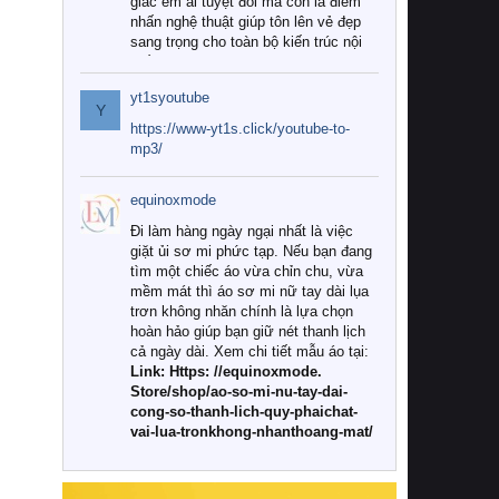
giác êm ái tuyệt đối mà còn là điểm
nhấn nghệ thuật giúp tôn lên vẻ đẹp
sang trọng cho toàn bộ kiến trúc nội
thất.
yt1syoutube
Tuy nhiên, giữa thị trường đa dạng
Y
với vô vàn thương hiệu và mẫu mã
https://www-yt1s.click/youtube-to-
như hiện nay, làm thế nào để chọn
mp3/
được những bộ chăn ga gối đệm cao
cấp thực sự chất lượng, phù hợp với
equinoxmode
khí hậu và nhu cầu sử dụng của gia
đình? Hãy cùng chúng tôi đi tìm lời
Đi làm hàng ngày ngại nhất là việc
giải đáp chi tiết qua bài viết dưới đây.
giặt ủi sơ mi phức tạp. Nếu bạn đang
tìm một chiếc áo vừa chỉn chu, vừa
1. Tại sao các gia đình hiện đại lại ưa
mềm mát thì áo sơ mi nữ tay dài lụa
chuộng chăn ga gối đệm cao cấp?
trơn không nhăn chính là lựa chọn
hoàn hảo giúp bạn giữ nét thanh lịch
Khác với các dòng sản phẩm thông
cả ngày dài. Xem chi tiết mẫu áo tại:
thường, những bộ chăn ga gối đệm
Link: Https: //equinoxmode.
cao cấp trải qua quy trình sản xuất
Store/shop/ao-so-mi-nu-tay-dai-
nghiêm ngặt từ khâu chọn lọc nguyên
cong-so-thanh-lich-quy-phaichat-
liệu tự nhiên đến công nghệ dệt
vai-lua-tronkhong-nhanthoang-mat/
nhuộm hiện đại không chứa hóa chất
độc hại. Khi sử dụng dòng sản phẩm
này, bạn sẽ cảm nhận rõ rệt sự khác