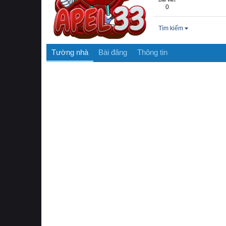
0
Tìm kiếm
Tường nhà
Bài đăng
Thông tin