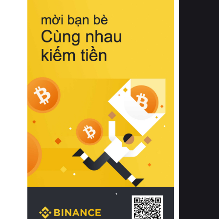
biệt từ bề mặt vải mềm mịn, khả năng
thoáng khí tuyệt vời cho đến độ đàn
hồi chuẩn xác của phần đệm nâng đỡ
cột sống.
Bên cạnh đó, việc lựa chọn các dòng
sản phẩm đạt chuẩn chất lượng quốc
tế còn giúp ngăn ngừa tình trạng kích
ứng da, hạn chế sự phát triển của vi
khuẩn và nấm mốc trong điều kiện
thời tiết nóng ẩm. Bạn có thể tìm hiểu
thêm các nghiên cứu khoa học về tác
động của giấc ngủ và môi trường
phòng ngủ đối với sức khỏe con
người tại Sleep Foundation (External
Link) để có cái nhìn toàn diện hơn.
2. Các tiêu chí vàng khi lựa chọn
chăn ga gối đệm cao cấp cho phòng
ngủ
Để sở hữu một bộ chăn ga gối đệm
cao cấp hoàn hảo cả về thẩm mỹ lẫn
công năng, người tiêu dùng cần cân
nhắc kỹ lưỡng các tiêu chí quan trọng