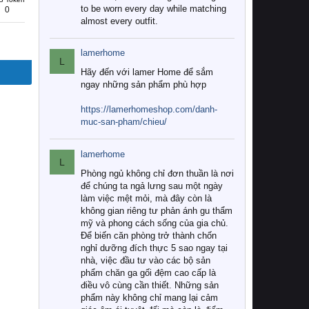
to be worn every day while matching
0
almost every outfit.
lamerhome
L
Hãy đến với lamer Home để sắm
ngay những sản phẩm phù hợp
https://lamerhomeshop.com/danh-
muc-san-pham/chieu/
lamerhome
L
Phòng ngủ không chỉ đơn thuần là nơi
để chúng ta ngả lưng sau một ngày
làm việc mệt mỏi, mà đây còn là
không gian riêng tư phản ánh gu thẩm
mỹ và phong cách sống của gia chủ.
Để biến căn phòng trở thành chốn
nghỉ dưỡng đích thực 5 sao ngay tại
nhà, việc đầu tư vào các bộ sản
phẩm chăn ga gối đệm cao cấp là
điều vô cùng cần thiết. Những sản
phẩm này không chỉ mang lại cảm