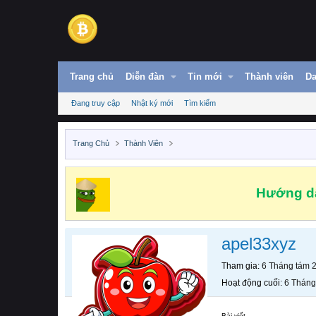
Trang chủ
Diễn đàn
Tin mới
Thành viên
Da
Đang truy cập
Nhật ký mới
Tìm kiếm
Trang Chủ
Thành Viên
Hướng dẫ
apel33xyz
Tham gia
6 Tháng tám 
Hoạt động cuối
6 Tháng
Bài viết