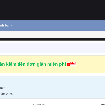
nh bạ
n kiếm tiền đơn giản miễn phí
2025
 tám 2025
Lượt thích
VN