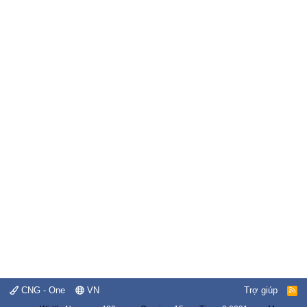
CNG - One
VN
Trợ giúp
R
S